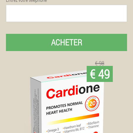
ACHETER
€ 98
€ 49