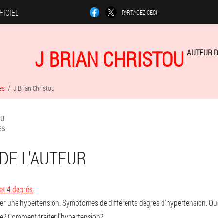
FICIEL
PARTAGEZ CECI
J BRIAN CHRISTOU
AUTEUR D
es
J Brian Christou
OU
ES
DE L'AUTEUR
 et 4 degrés
er une hypertension. Symptômes de différents degrés d'hypertension. Que
lle? Comment traiter l’hypertension?