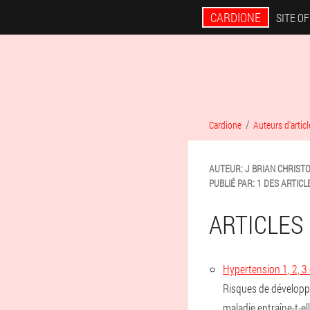
CARDIONE
SITE OF
Cardione
Auteurs d'articl
AUTEUR:
J BRIAN
CHRIST
PUBLIÉ PAR:
1 DES ARTICL
ARTICLES 
Hypertension 1, 2, 3
Risques de développ
maladie entraîne-t-e