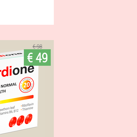
€ 98
€ 49