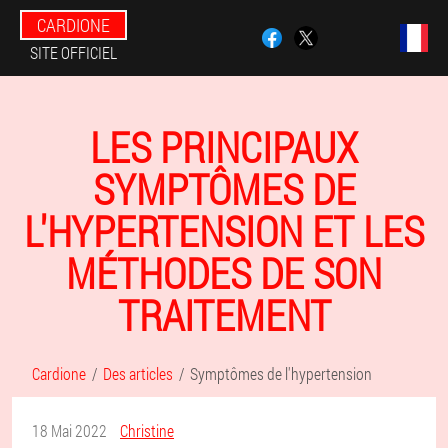
CARDIONE
SITE OFFICIEL
LES PRINCIPAUX
SYMPTÔMES DE
L'HYPERTENSION ET LES
MÉTHODES DE SON
TRAITEMENT
Cardione
Des articles
Symptômes de l'hypertension
18 Mai 2022
Christine