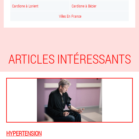
Cardione à Lorient
Cardione à Bézier
Villes En France
ARTICLES INTÉRESSANTS
HYPERTENSION