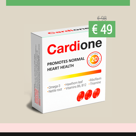
€ 98
€ 49