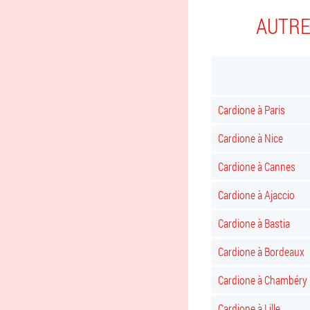
AUTRE
Cardione à Paris
Cardione à Nice
Cardione à Cannes
Cardione à Ajaccio
Cardione à Bastia
Cardione à Bordeaux
Cardione à Chambéry
Cardione à Lille