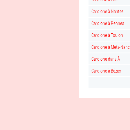
Cardione à Nantes
Cardione à Rennes
Cardione à Toulon
Cardione à Metz-Nanc
Cardione dans À
Cardione à Bézier