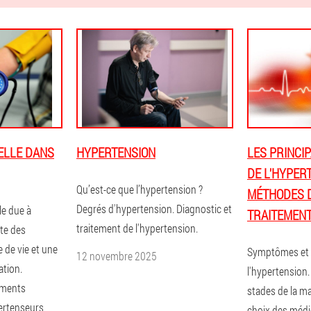
ELLE DANS
HYPERTENSION
LES PRINCI
DE L'HYPER
Qu’est-ce que l’hypertension ?
MÉTHODES 
Degrés d'hypertension. Diagnostic et
le due à
TRAITEMEN
traitement de l'hypertension.
te des
de vie et une
Symptômes et p
12 novembre 2025
ation.
l'hypertension. 
aments
stades de la ma
pertenseurs
choix des méd