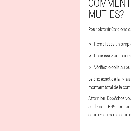
COMMENT
MUTIES?
Pour obtenir Cardione dan
Remplissez un simpl
Choisissez un mode d
Vérifiez le colis au 
Le prix exact de la livr
montant total de la co
Attention! Dépêchez-vou
seulement € 49 pour un 
courrier ou par le courri