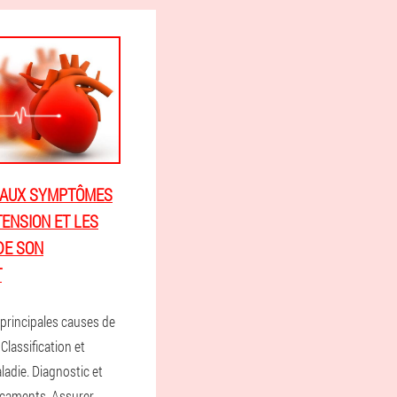
PAUX SYMPTÔMES
TENSION ET LES
DE SON
T
rincipales causes de
Classification et
ladie. Diagnostic et
icaments. Assurer