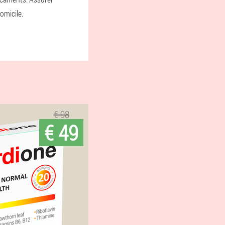
omicile.
€ 98
€ 49