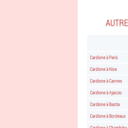
AUTRE
Cardione à Paris
Cardione à Nice
Cardione à Cannes
Cardione à Ajaccio
Cardione à Bastia
Cardione à Bordeaux
Cardione à Chambéry