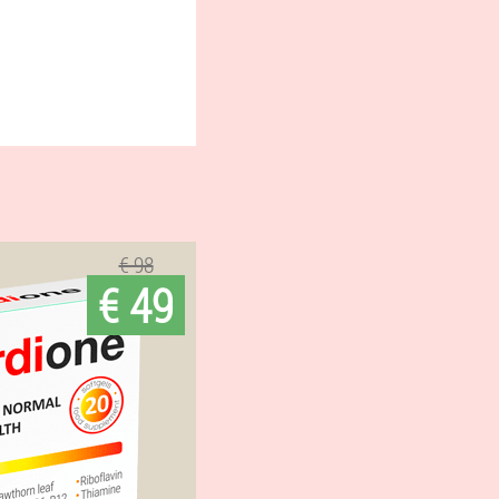
€ 98
€ 49