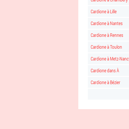
Cardione à Lille
Cardione à Nantes
Cardione à Rennes
Cardione à Toulon
Cardione à Metz-Nanc
Cardione dans À
Cardione à Bézier