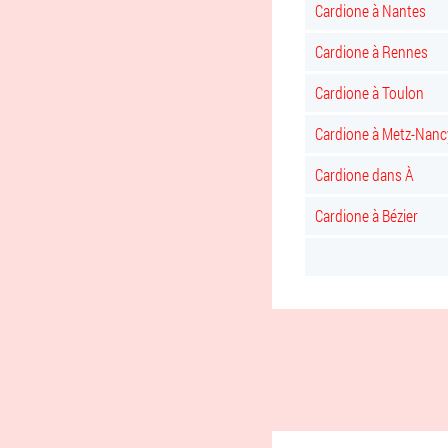
Cardione à Nantes
Cardione à Rennes
Cardione à Toulon
Cardione à Metz-Nanc
Cardione dans À
Cardione à Bézier