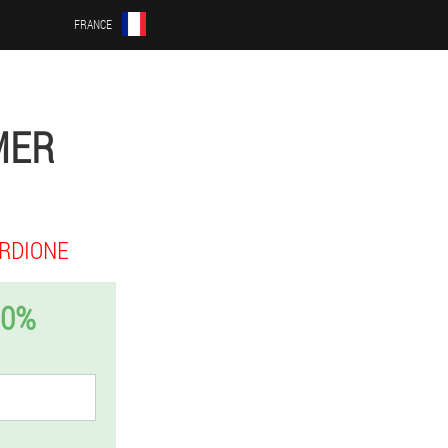
FRANCE
MER
RDIONE
50%