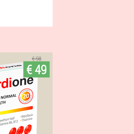
€ 98
€ 49