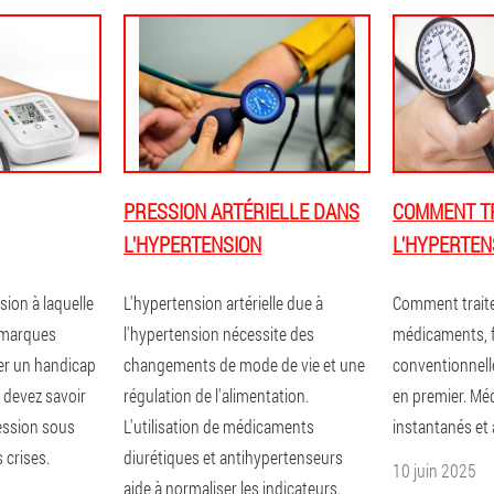
PRESSION ARTÉRIELLE DANS
COMMENT T
L'HYPERTENSION
L'HYPERTEN
sion à laquelle
L'hypertension artérielle due à
Comment traiter
s marques
l'hypertension nécessite des
médicaments, f
ner un handicap
changements de mode de vie et une
conventionnelle.
 devez savoir
régulation de l'alimentation.
en premier. Mé
ession sous
L'utilisation de médicaments
instantanés et
 crises.
diurétiques et antihypertenseurs
10 juin 2025
aide à normaliser les indicateurs.