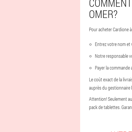
COMMENT 
OMER?
Pour acheter Cardione à S
Entrez votre nom et
Notre responsable v
Payer la commande ap
Le coût exact de la livra
auprès du gestionnaire 
Attention! Seulement au
pack de tablettes. Garan